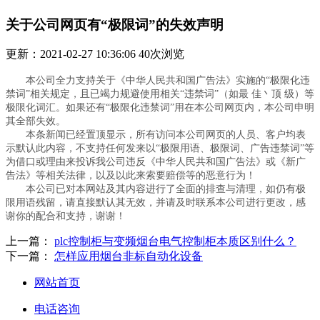
关于公司网页有“极限词”的失效声明
更新：2021-02-27 10:36:06
40
次浏览
本公司全力支持关于《中华人民共和国广告法》实施的“极限化违
禁词”相关规定，且已竭力规避使用相关“违禁词”（如最 佳丶顶 级）等
极限化词汇。如果还有“极限化违禁词”用在本公司网页内，本公司申明
其全部失效。
本条新闻已经置顶显示，所有访问本公司网页的人员、客户均表
示默认此内容，不支持任何发来以“极限用语、极限词、广告违禁词”等
为借口或理由来投诉我公司违反《中华人民共和国广告法》或《新广
告法》等相关法律，以及以此来索要赔偿等的恶意行为！
本公司已对本网站及其内容进行了全面的排查与清理，如仍有极
限用语残留，请直接默认其无效，并请及时联系本公司进行更改，感
谢你的配合和支持，谢谢！
上一篇：
plc控制柜与变频烟台电气控制柜本质区别什么？
下一篇：
怎样应用烟台非标自动化设备
网站首页
电话咨询