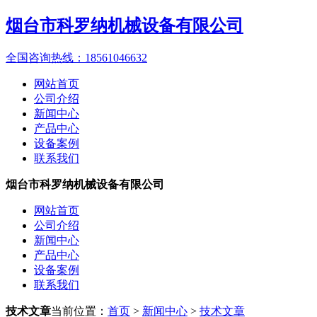
烟台市科罗纳机械设备有限公司
全国咨询热线：
18561046632
网站首页
公司介绍
新闻中心
产品中心
设备案例
联系我们
烟台市科罗纳机械设备有限公司
网站首页
公司介绍
新闻中心
产品中心
设备案例
联系我们
技术文章
当前位置：
首页
>
新闻中心
>
技术文章