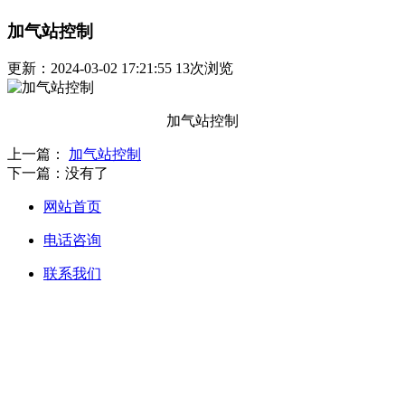
加气站控制
更新：2024-03-02 17:21:55
13
次浏览
加气站控制
上一篇：
加气站控制
下一篇：
没有了
网站首页
电话咨询
联系我们