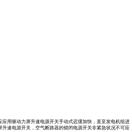
应用驱动力屏升速电源开关手动式迟缓加快，直至发电机组进
屏升速电源开关，空气断路器的锁闭电源开关非紧急状况不可应