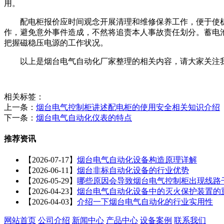
用。
配电柜报价应时间观念开展清理和维修保养工作，便于使机
作，避免意外事件造成，不然将追责本人事故责任划分。蓄电
把握磁稳压电源的工作状况。
以上是烟台电气自动化厂家整理的相关内容，请大家关注我
相关标签：
上一条：
烟台电气控制柜讲述配电柜的使用安全相关知识介绍
下一条：
烟台电气自动化仪表的特点
推荐资讯
【2026-07-17】
烟台电气自动化设备构造原理详解
【2026-06-11】
烟台非标自动化设备的行业优势
【2026-05-29】
哪些原因会导致烟台电气控制柜出现线路
【2026-04-23】
烟台电气自动化设备中的灭火保护装置的
【2026-04-03】
介绍一下烟台电气自动化的行业实用性
网站首页
公司介绍
新闻中心
产品中心
设备案例
联系我们