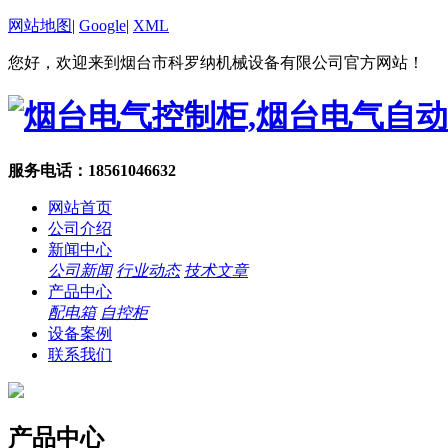
网站地图
|
Google
|
XML
您好，欢迎来到烟台市科罗纳机械设备有限公司官方网站！
服务电话：18561046632
网站首页
公司介绍
新闻中心
公司新闻
行业动态
技术文章
产品中心
配电箱
自控柜
设备案例
联系我们
产品中心