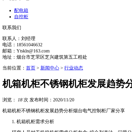
配电箱
自控柜
联系我们
联系人：刘经理
电话：18561046632
邮箱：Ytskln@163.com
地址：烟台市芝罘区芝兴建筑第五工程处
当前位置：
首页
>
新闻中心
>
行业动态
机箱机柜不锈钢机柜发展趋势
浏览：
18
次
发布时间：2020/11/20
机箱机柜不锈钢机柜发展趋势分析烟台电气控制柜厂家分享
1. 机箱机柜需求分析