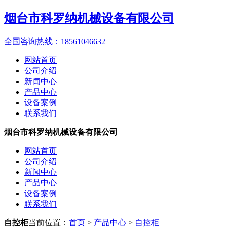
烟台市科罗纳机械设备有限公司
全国咨询热线：
18561046632
网站首页
公司介绍
新闻中心
产品中心
设备案例
联系我们
烟台市科罗纳机械设备有限公司
网站首页
公司介绍
新闻中心
产品中心
设备案例
联系我们
自控柜
当前位置：
首页
>
产品中心
>
自控柜