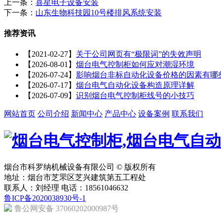
上一条：
喜星电子设备安装
下一条：
山东生物科技园10号楼排风系统安装
推荐资讯
【2021-02-27】
关于公司网页有“极限词”的失效声明
【2026-08-01】
烟台电气控制柜如何应对潮湿环境
【2026-07-24】
影响烟台非标自动化设备价格的因素有哪
【2026-07-17】
烟台电气自动化设备构造原理详解
【2026-07-09】
识别烟台电气控制柜线号的小技巧
网站首页
公司介绍
新闻中心
产品中心
设备案例
联系我们
烟台市科罗纳机械设备有限公司 © 版权所有
地址：烟台市芝罘区芝兴建筑第五工程处
联系人：刘经理 电话：18561046632
鲁ICP备2020038930号-1
鲁公网安备 37060202000987号